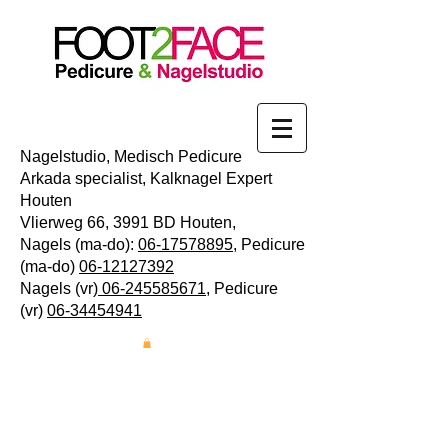
Nagelstudio, Medisch Pedicure
Arkada specialist, Kalknagel Expert
Houten
Vlierweg 66, 3991 BD Houten,
Nagels (ma-do):
06-17578895
, Pedicure
(ma-do)
06-12127392
Nagels (vr)
06-245585671
,
Pedicure
(vr)
06-34454941
Vanaf 1 januari 2022 gelden deze
openingstijden