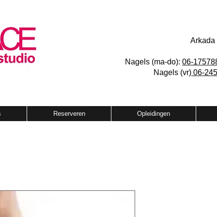
Arkada 
Nagels (ma-do):
06-17578
Nagels (vr)
06-245
s
Reserveren
Opleidingen
Hallux valg