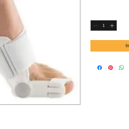
Prijs
€ 16,50
Aantal
*
I
veelal 's nachts gedragen, maar overdag is ook
 schoen)