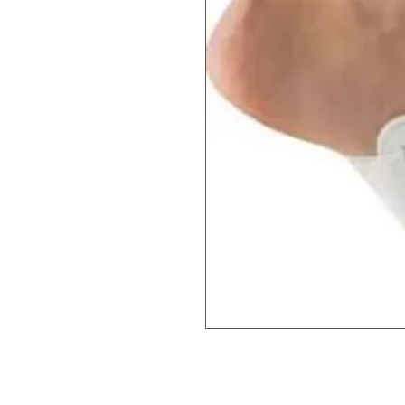
Hallux valgus nachtspalk. Deze wordt 
mogelijk (mits voldoende ruimte in de