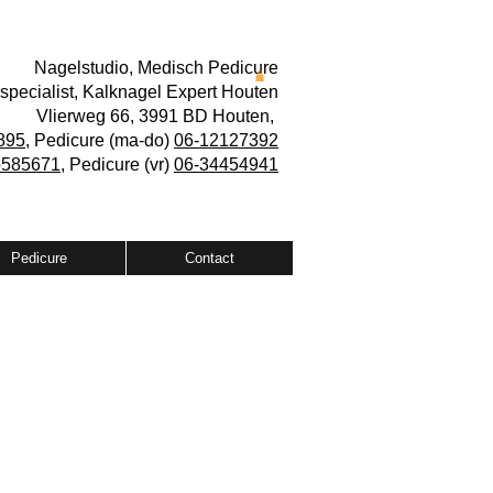
Nagelstudio, Medisch Pedicure
specialist, Kalknagel Expert Houten
Vlierweg 66, 3991 BD Houten,
895
, Pedicure (ma-do)
06-12127392
585671,
Pedicure (vr)
06-34454941
Pedicure
Contact
us brace (per stuk)