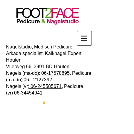
Nagelstudio, Medisch Pedicure
Arkada specialist, Kalknagel Expert
Houten
Vlierweg 66, 3991 BD Houten,
Nagels (ma-do):
06-17578895
, Pedicure
(ma-do)
06-12127392
Nagels (vr)
06-245585671
,
Pedicure
(vr)
06-34454941
Helen met je handen is heel